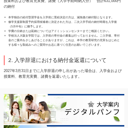
授業料および教育充実費、諸費（入学手続時納入分） 合計631,000円
の納付
本学独自の給付型奨学金を入学前に受給決定の方は、減免後の納付額となります。
修学支援新制度予約採用候補者に決定された方は、二次入学手続の納付時期を入学後
（5月中旬）に猶予します。
学費の分納または延納についてはアドミッションセンターまでご相談ください。
学校法人大阪女学院では、入学前の寄付金の募集は行っておりません。ご入学後、寄付
金のご案内をさしあげることがありますが、これは、本学の教育研究の充実をはじめと
する様々な取組みへのご賛同やお志に基づく任意のお願いでございます。
2. 入学辞退における納付金返還について
2027年3月31日までに入学辞退の申し出があった場合は、入学金および
授業料、教育充実費、諸費を返還いたします。