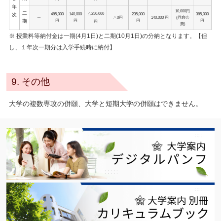
年
10,000円
二
△250,000
485,000
140,000
235,000
385,000
次
ー
△0円
140,000 円
(同窓会
円
円
円
円
期
円
費)
※ 授業料等納付金は一期(4月1日)と二期(10月1日)の分納となります。【但
し、１年次一期分は入学手続時に納付】
9. その他
大学の複数専攻の併願、大学と短期大学の併願はできません。