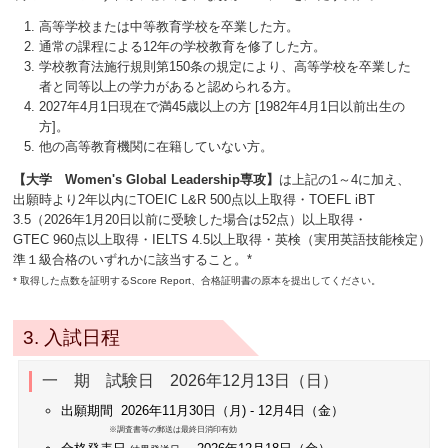
高等学校または中等教育学校を卒業した方。
通常の課程による12年の学校教育を修了した方。
学校教育法施行規則第150条の規定により、高等学校を卒業した
者と同等以上の学力があると認められる方。
2027年4月1日現在で満45歳以上の方 [1982年4月1日以前出生の
方]。
他の高等教育機関に在籍していない方。
【大学 Women's Global Leadership専攻】
は上記の1～4に加え、
出願時より2年以内にTOEIC L&R 500点以上取得・TOEFL iBT
3.5（2026年1月20日以前に受験した場合は52点）以上取得・
GTEC 960点以上取得・IELTS 4.5以上取得・英検（実用英語技能検定）
準１級合格のいずれかに該当すること。*
* 取得した点数を証明するScore Report、合格証明書の原本を提出してください。
3. 入試日程
一 期 試験日 2026年12月13日（日）
出願期間 2026年11月30日（月) - 12月4日（金）
※調査書等の郵送は最終日消印有効