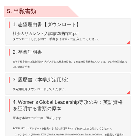
5. 出願書類
1. 志望理由書【ダウンロード】
社会人リカレント入試志望理由書.pdf
ダウンロードしたものに、手書き（自筆）で記入してください。
2. 卒業証明書
高等学校卒業程度認定試験や大学入学資格検定合格者、または合格見込者については、その合格証明書お
よび成績証明書
3. 履歴書（本学所定用紙）
所定用紙をダウンロードしてください。
4. Women's Global Leadership専攻のみ：英語資格
を証明する書類の原本
原本は本学でコピー後、返却します。
TOEFL iBTスコアレポートを提出する場合は以下1.2.のいずれかの方法で提出してください。
オンラインでDI code 8035（Osaka Jogakuin University / Osaka Jogakuin College）を指定して提出す