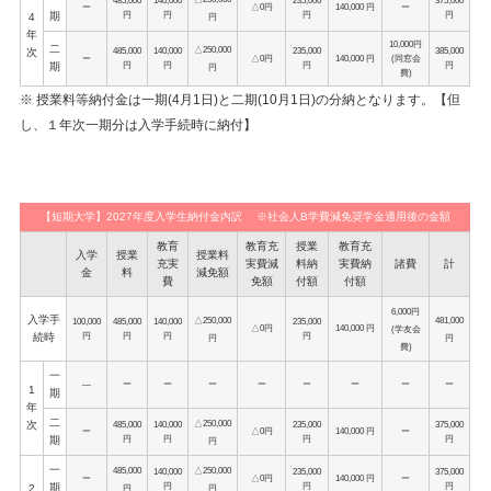
ー
△0円
140,000 円
ー
円
円
円
円
期
4
円
年
10,000円
二
△250,000
485,000
140,000
235,000
385,000
次
ー
△0円
140,000 円
(同窓会
円
円
円
円
期
円
費)
※ 授業料等納付金は一期(4月1日)と二期(10月1日)の分納となります。【但
し、１年次一期分は入学手続時に納付】
【短期大学】2027年度入学生納付金内訳 ※社会人B学費減免奨学金適用後の金額
教育
教育充
授業
教育充
入学
授業
授業料
充実
実費減
料納
実費納
諸費
計
金
料
減免額
費
免額
付額
付額
6,000円
入学手
△250,000
481,000
100,000
485,000
140,000
235,000
△0円
140,000 円
(学友会
円
円
円
円
続時
円
円
費)
一
―
ー
ー
ー
ー
ー
ー
ー
ー
1
期
年
二
△250,000
次
485,000
140,000
235,000
375,000
ー
△0円
140,000 円
ー
円
円
円
円
期
円
一
485,000
△250,000
140,000
235,000
375,000
ー
△0円
140,000 円
ー
円
円
円
期
2
円
円